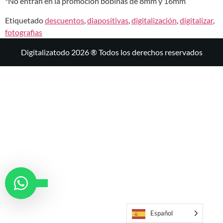
*No entran en la promoción bobinas de 8mm y 16mm
Etiquetado
descuentos
,
diapositivas
,
digitalización
,
digitalizar
,
fotografias
Digitalizatodo 2026 ® Todos los derechos reservados
Español